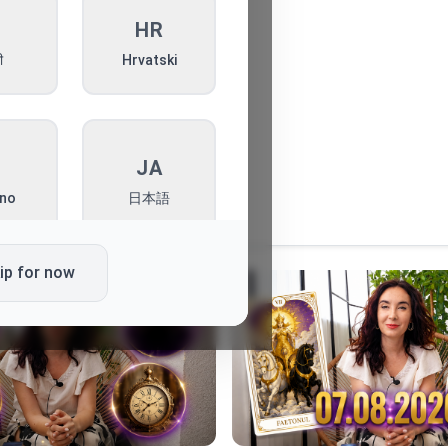
I
HR
ी
Hrvatski
T
JA
ano
日本語
ip for now
L
PT
ki
Português
K
SQ