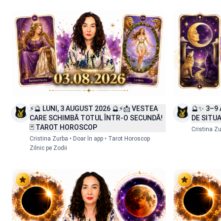
Doar în app
Doar în app
⚡🔮 LUNI, 3 AUGUST 2026 🔮⚡📩 VESTEA
🔮✨ 3–9
CARE SCHIMBĂ TOTUL ÎNTR-O SECUNDĂ!
DE SITUA
Detalii
Detalii
🃏 TAROT HOROSCOP
Cristina Z
Cristina Zurba • Doar în app • Tarot Horoscop
Zilnic pe Zodii