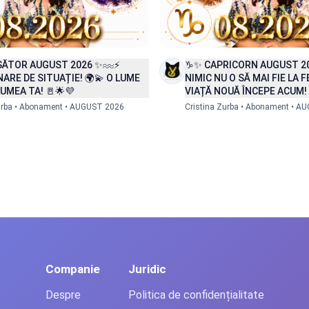
SĂTOR AUGUST 2026 ✨♒⚡
♑✨ CAPRICORN AUGUST 2
ARE DE SITUAȚIE! 🌍💫 O LUME
NIMIC NU O SĂ MAI FIE LA FE
LUMEA TA! 🚪🌟💜
VIAȚĂ NOUĂ ÎNCEPE ACUM!
urba • Abonament • AUGUST 2026
Cristina Zurba • Abonament • A
Companie
Juridic
Despre
Politica de confidențialitate