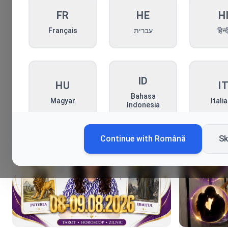
FR
HE
H
Français
עברית
हिन्द
ID
HU
I
Bahasa
Magyar
Itali
Indonesia
Continue with
Română
Sk
KO
MN
P
한국어
Монгол
Pols
RO
RU
S