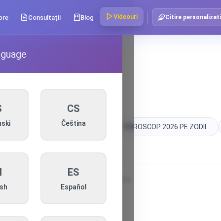
Videouri
pre
Consultații
Blog
Citire personalizat

nguage
S
CS
ski
Čeština
IULIE 2026
Tarot
TAROT HOROSCOP 2026 PE ZODII
N
ES
PUBLICITATE
ish
Español