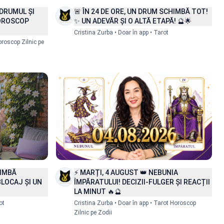
Doar în app
🚨 ÎN 24 DE ORE, UN DRUM SCHIMBĂ TOT!
 DRUMUL ȘI
✨ UN ADEVĂR ȘI O ALTĂ ETAPĂ! 🔮🌟
HOROSCOP
Detalii
Cristina Zurba • Doar în app • Tarot
oroscop Zilnic pe
Doar în app
HIMBĂ
⚡ MARȚI, 4 AUGUST 👑 NEBUNIA
BLOCAJ ȘI UN
ÎMPĂRATULUI! DECIZII-FULGER ȘI REACȚII
Detalii
LA MINUT 🔥🔮
ot
Cristina Zurba • Doar în app • Tarot Horoscop
Zilnic pe Zodii