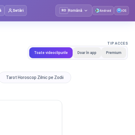
ă
Setări
RO
Română
Android
iOS
TIP ACCES
Toate videoclipurile
Doar în app
Premium
Tarot Horoscop Zilnic pe Zodii