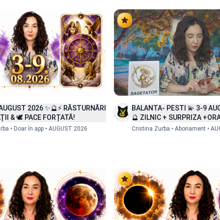
BALANTA- PESTI 💫 3-9 A
 AUGUST 2026 ✨🔮⚡ RĂSTURNĂRI
🔮 ZILNIC + SURPRIZA +ORA
ȚII & 🕊️ PACE FORȚATĂ!
Cristina Zurba • Abonament • A
urba • Doar în app • AUGUST 2026