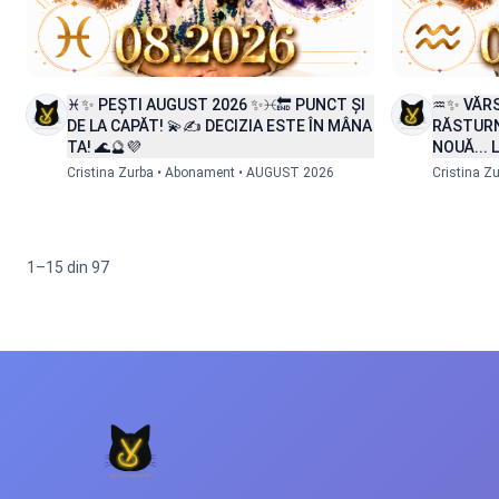
♓✨ PEȘTI AUGUST 2026 ✨♓🔚 PUNCT ȘI
♒✨ VĂR
DE LA CAPĂT! 💫✍️ DECIZIA ESTE ÎN MÂNA
RĂSTURN
TA! 🌊🔮💜
NOUĂ... 
Cristina Zurba • Abonament • AUGUST 2026
Cristina Z
1–15 din 97