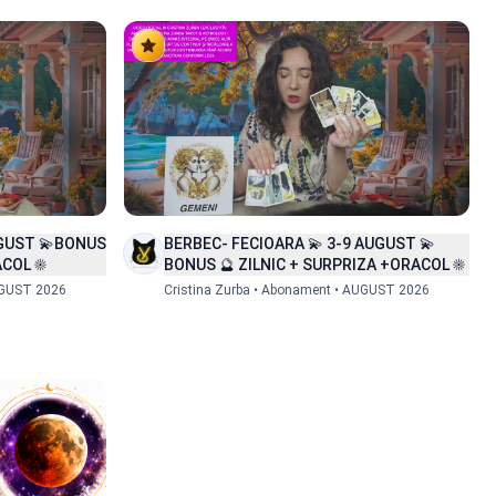
UGUST 💫BONUS
BERBEC- FECIOARA 💫 3-9 AUGUST 💫
COL ☀️
BONUS 🔮 ZILNIC + SURPRIZA +ORACOL ☀️
UGUST 2026
Cristina Zurba • Abonament • AUGUST 2026