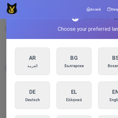
Acasă
Des
Welcome! 
Videotecă
Choose your preferred la
Caută videoclipuri
AR
BG
B
CATEGORII VIDEO
العربية
Български
Bosan
Toate
📚 Arhiva YouTube
AUGUST 2026
DE
EL
E
Deutsch
Ελληνικά
Engl