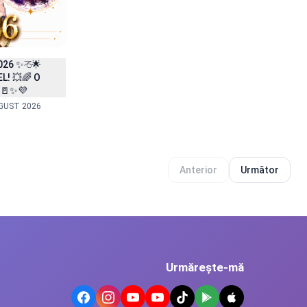
026 ✨♑🌟
L! 💥🌈 O
 🚪✨💜
UGUST 2026
Anterior
Următor
Urmărește-mă