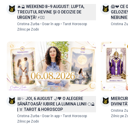
Doar în app
Русский
Sloven
Română
🔥🔮 WEEKEND 8–9 AUGUST: LUPTA,
😱💔 CE 
TRECUTUL REVINE ȘI O DECIZIE DE
GELOZIE!
Detalii
URGENȚĂ! ⚡❤️‍🔥
NEBUNIE 
Cristina Zurba • Doar în app • Tarot Horoscop
Cristina Zu
Zilnic pe Zodii
SR
TR
Z
Српски
Türkçe
中文 (
Doar în app
Doar în app
📅✨ JOI, 6 AUGUST 🌙💖 O ALEGERE
MIERCURI
SĂNĂTOASĂ! IUBIRE LA LUMINA LUNII 🌕🔮
DIVINITĂ
Detalii
Detalii
| ♉ TAROT & HOROSCOP
Cristina Zu
Cristina Zurba • Doar în app • Tarot Horoscop
Zilnic pe Z
Zilnic pe Zodii