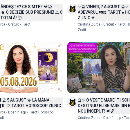
čina
Shqip
GÂNDEȘTE? CE SIMTE? 💔😱
✨🔮 VINERI, 7 AUGUST 🔮✨
 🔥 O DECIZIE SUB PRESIUNE! ⚠️ O
ADEVĂRUL 🛤️⚖️ TAROT ♠️ 
TOTALĂ! 🤯
ZILNIC 🌟
rba • Gratuit • Tarot
Cristina Zurba • Gratuit • Tarot H
Zodii
H
台灣)
Doar în app
🔮✨ O VESTE MARE ÎȚI SC
 🔮 5 AUGUST 💫 LA MÂNA
DESTINUL! ELIBERARE DIN 
ȚII! 🤍 TAROT HOROSCOP ZILNIC
Detalii
NOU ÎNCEPUT! 🌟🔓
rba • Doar în app • Tarot Horoscop
Cristina Zurba • Doar în app • Tar
odii