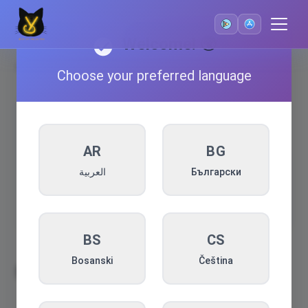
Welcome! 🌍
←
Acasă
Choose your preferred language
Contul Meu
C
AR
BG
Cont
→
العربية
Български
Căutare în setări
BS
CS
Bosanski
Čeština
Setări