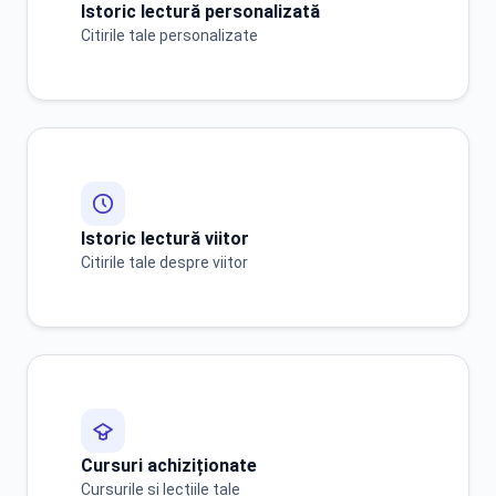
Istoric lectură personalizată
Citirile tale personalizate
PL
PT
Polski
Português
RO
RU
Русский
Română
Istoric lectură viitor
Citirile tale despre viitor
SK
SQ
Slovenčina
Shqip
Cursuri achiziționate
SR
TR
Cursurile și lecțiile tale