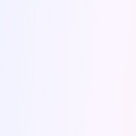
Српски
Türkçe
ZH
中文 (台灣)