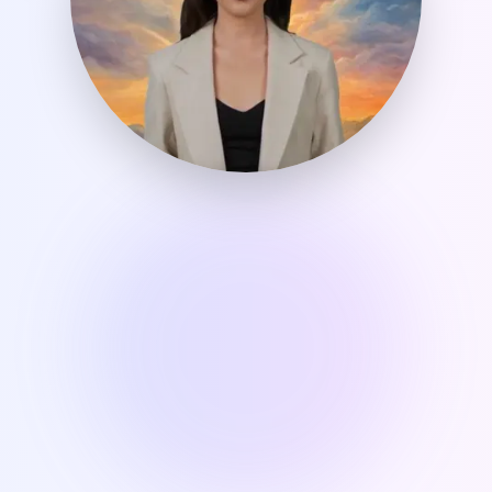
ID
HU
Bahasa
Magyar
Indonesia
IT
JA
Italiano
日本語
KO
MN
한국어
Монгол