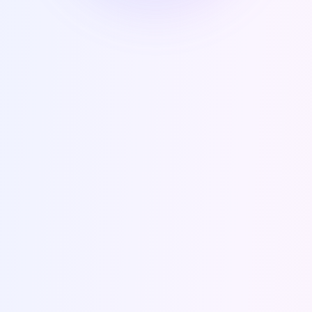
PL
PT
Polski
Português
RO
RU
Русский
Română
SK
SQ
Slovenčina
Shqip
SR
TR