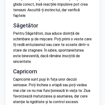
ghida corect, însă reacțiile impulsive pot crea
tensiuni. Ascultă-ți instinctul, dar verifică
faptele.
Săgetător
Pentru Săgetători, ziua aduce dorință de
schimbare și de mișcare. Poți primi o veste care
îți redă entuziasmul sau care te scoate dintr-o
stare de stagnare. În iubire, spontaneitatea
este binevenită, dacă rămâne însoțită de
sinceritate.
Capricorn
Capricornii sunt puși în fața unor decizii
serioase. Poți încheia o etapă sau poți vedea
mai clar ce nu mai funcționează în viața ta. Ziua
favorizează maturizarea și asumarea, dar cere
atenție la rigiditate și la control excesiv.