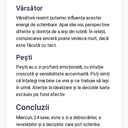
Vărsător
Vărsătorii resimt puternic influența acestei
energii de schimbare. Apar idei noi, perspective
diferite și dorința de a ieși din rutină. În relații,
comunicarea sinceră poate vindeca mult, dacă
este făcută cu tact.
Pești
Peștii au o zi profund emoțională, cu intuiție
crescută și sensibilitate accentuată. Poți simți
că înțelegi mai bine ce vrei și ce trebuie să lași
în urmă. Atenție la idealizare și la deciziile luate
exclusiv pe fond afectiv.
Concluzii
Miercuri, 24 iunie, este o zi a deblocărilor, a
revelațiilor și a deciziilor care pot schimba