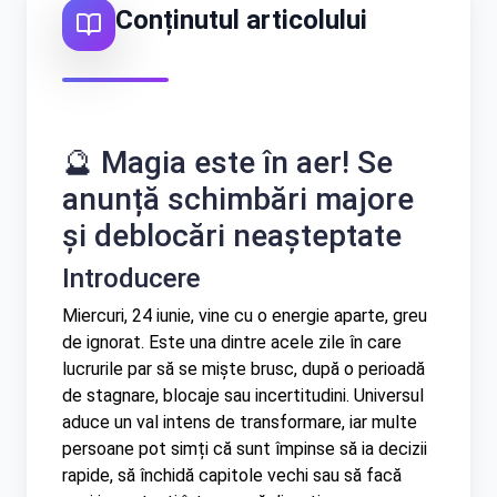
Conținutul articolului
Српски
Türkçe
ZH
🔮 Magia este în aer! Se
中文 (台灣)
anunță schimbări majore
și deblocări neașteptate
Introducere
Miercuri, 24 iunie, vine cu o energie aparte, greu
de ignorat. Este una dintre acele zile în care
lucrurile par să se miște brusc, după o perioadă
de stagnare, blocaje sau incertitudini. Universul
aduce un val intens de transformare, iar multe
persoane pot simți că sunt împinse să ia decizii
rapide, să închidă capitole vechi sau să facă