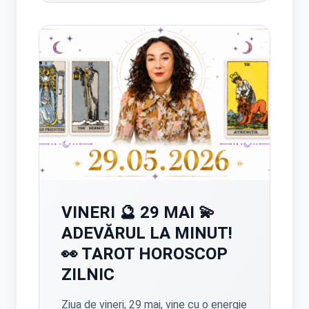
nevoia să se retragă puțin, să
reflecteze mai profund și să ia decizii
pe care le-au amânat până acum.
Energia acestui final de mai
favorizează sinceritatea față de sine,
asumarea unor adevăruri importante și
reconectarea cu dorințele autentice.
VINERI 🔮 29 MAI 💫
ADEVĂRUL LA MINUT!
👀 TAROT HOROSCOP
ZILNIC
Ziua de vineri, 29 mai, vine cu o energie