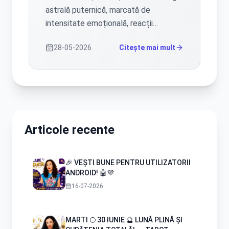
astrală puternică, marcată de
intensitate emoțională, reacții
spontane și nevoia de clarificare în
28-05-2026
Citește mai mult
multe planuri ale vieții. Este o zi în
care lucrurile nespuse pot ieși la
suprafață, iar unele situații care păreau
stabile pot lua o turnură neașteptată.
Totuși, dincolo de tensiuni, apar și
oportunități importante de vindecare,
Articole recente
împăcare și progres.
🎉 VEȘTI BUNE PENTRU UTILIZATORII
ANDROID! 🤖💜
16-07-2026
MARTI 🌕 30 IUNIE 🔮 LUNĂ PLINĂ ȘI