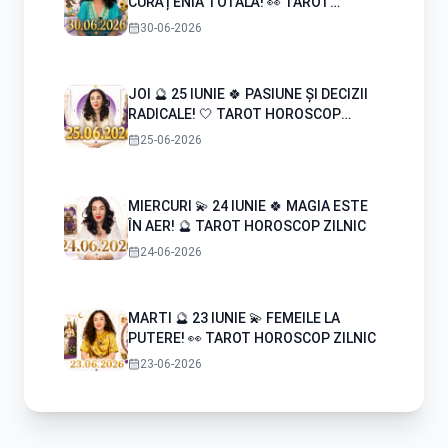
CURĂȚENIA TOTALĂ! 👀 TAROT
HOROSCOP ZILNIC
30-06-2026
JOI 🔮 25 IUNIE 🍀 PASIUNE ȘI DECIZII
RADICALE! 🤍 TAROT HOROSCOP
ZILNIC
25-06-2026
MIERCURI 💫 24 IUNIE 🍀 MAGIA ESTE
ÎN AER! 🔮 TAROT HOROSCOP ZILNIC
24-06-2026
MARTI 🔮 23 IUNIE 💫 FEMEILE LA
PUTERE! 👀 TAROT HOROSCOP ZILNIC
23-06-2026