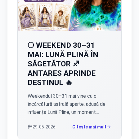
🌕 WEEKEND 30–31
MAI: LUNĂ PLINĂ ÎN
SĂGETĂTOR ♐
ANTARES APRINDE
DESTINUL 🔥
Weekendul 30–31 mai vine cu o
încărcătură astrală aparte, adusă de
influența Lunii Pline, un moment
asociat cu intensitate emoțională,
29-05-2026
Citește mai mult
clarificări și încheieri de etapă. Este o
perioadă în care multe zodii pot simți