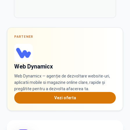
PL
PT
Polski
Português
PARTENER
RO
RU
Русский
Română
Web Dynamicx
Web Dynamicx — agenție de dezvoltare website-uri,
aplicatii mobile si magazine online clare, rapide și
pregătite pentru a dezvolta afacerea ta.
SK
SQ
Vezi oferta
Slovenčina
Shqip
SR
TR