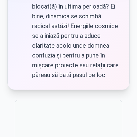
blocat(ă) în ultima perioadă? Ei
bine, dinamica se schimbă
radical astăzi! Energiile cosmice
ID
HU
se aliniază pentru a aduce
Bahasa
Magyar
Indonesia
claritate acolo unde domnea
confuzia și pentru a pune în
mișcare proiecte sau relații care
IT
JA
păreau să bată pasul pe loc
Italiano
日本語
Publicitate
KO
MN
한국어
Монгол