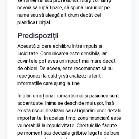
sentimental sau profesional. Mulți vor simți
nevoia să rupă tipare, să spună lucrurilor pe
nume sau să aleagă alt drum decât cel
planificat inițial.
Predispoziții
Această zi cere echilibru între impuls și
luciditate. Comunicarea este sensibilă, iar
cuvintele pot avea un impact mai mare decât
de obicei. De aceea, este recomandat să nu
reacționezi la cald și să analizezi atent
informațiile care ajung la tine.
În plan emoțional, romantismul și pasiunea sunt
accentuate. Inima se deschide mai ușor, însă
există riscul idealizării sau al ignorării unor detalii
importante. În același timp, zona financiară este
vulnerabilă la impulsivitate. Cheltuielile făcute
pe moment sau deciziile grăbite legate de bani