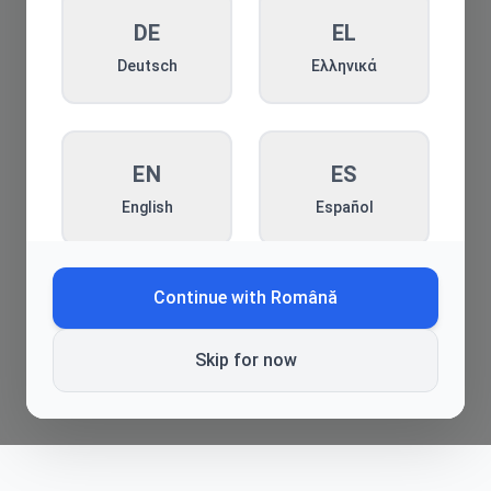
DE
Înapoi la blog
EL
Deutsch
Ελληνικά
EN
ES
English
Español
Continue with
Română
FR
HE
Français
עברית
Skip for now
HI
HR
हिन्दी
Hrvatski