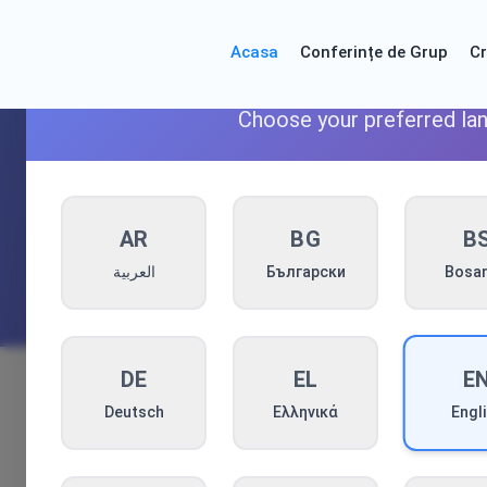
Acasa
Conferințe de Grup
Cr
Welcome! 
Choose your preferred la
AR
BG
B
العربية
Български
Bosan
E
DE
EL
Deutsch
Ελληνικά
Engl