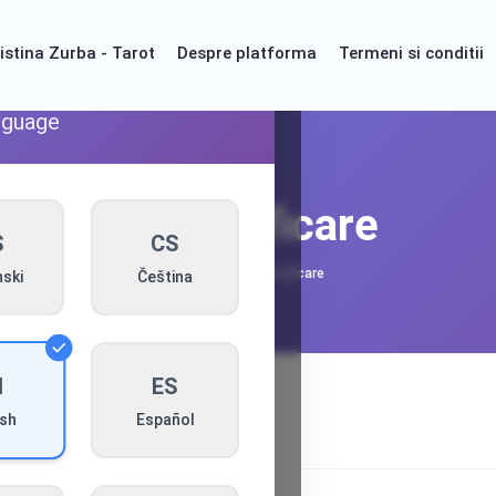
istina Zurba - Tarot
Despre platforma
Termeni si conditii

nguage
Autentificare
S
CS
Acasă
Autentificare
ski
Čeština
N
ES
Español
ish