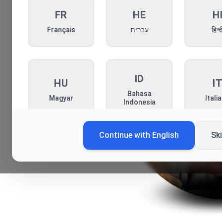
FR
HE
H
Français
עברית
हिन्द
ID
HU
I
Bahasa
Magyar
Itali
Indonesia
Continue with
English
Sk
KO
MN
P
한국어
Монгол
Pols
RO
RU
S