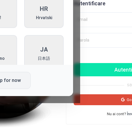
Autentificare
I
HR
ी
Hrvatski
Email
Parola
T
JA
ano
日本語
Autenti
ip for now
sa
L
PT
ki
Português
Go
Nu ai cont?
Înr
K
SQ