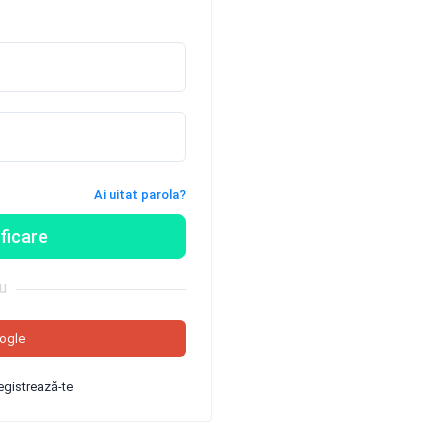
Ai uitat parola?
ficare
u
ogle
egistrează-te