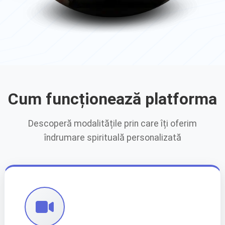
ID
HU
Bahasa
Magyar
Indonesia
Cum funcționează platforma
IT
JA
Descoperă modalitățile prin care îți oferim
îndrumare spirituală personalizată
Italiano
日本語
KO
MN
한국어
Монгол