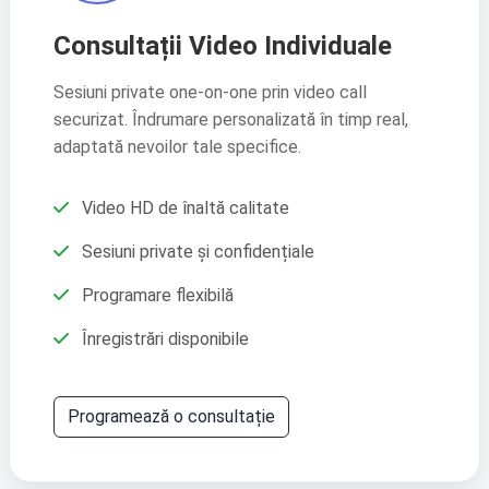
Consultații Video Individuale
PL
PT
Sesiuni private one-on-one prin video call
Polski
Português
securizat. Îndrumare personalizată în timp real,
adaptată nevoilor tale specifice.
RO
RU
Video HD de înaltă calitate
Română
Русский
Sesiuni private și confidențiale
Programare flexibilă
SK
SQ
Înregistrări disponibile
Slovenčina
Shqip
Programează o consultație
SR
TR