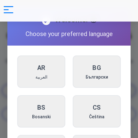
Welcome! 🌍
Choose your preferred language
Ghidare spirituală
personalizată
pentru echilibrul tău.
Cristina Zurba – Îndrumare spirituală autentică pentru o
AR
BG
viață armonioasă
العربية
Български
Ședințe individuale
BS
CS
Conferințe/cursuri
Bosanski
Čeština