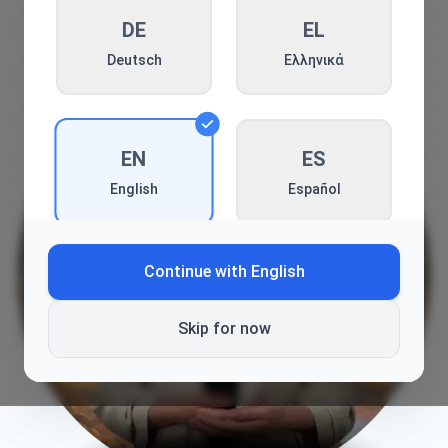
DE
EL
Deutsch
Ελληνικά
EN
ES
Español
English
Continue with
English
FR
HE
Français
עברית
Skip for now
HI
HR
हिन्दी
Hrvatski