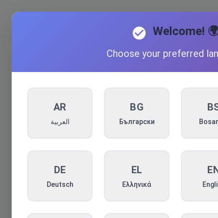
Articol negăsit
Welcome! 
Choose your preferred la
AR
BG
B
العربية
Български
Bosan
DE
EL
E
Deutsch
Ελληνικά
Engl