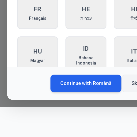
FR
HE
H
Français
עברית
हिन्द
ID
HU
I
Bahasa
Magyar
Itali
Indonesia
Continue with
Română
Sk
KO
MN
P
한국어
Монгол
Pols
RO
RU
S