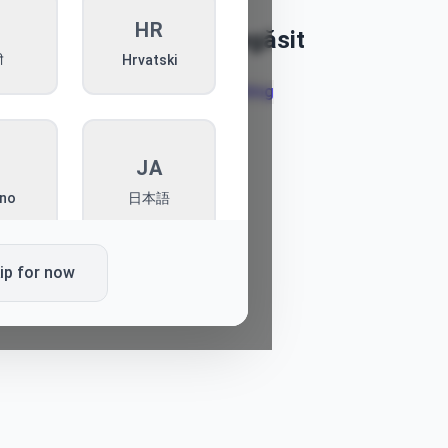
I
HR
Articol negăsit
ी
Hrvatski
Înapoi la blog
T
JA
ano
日本語
ip for now
L
PT
ki
Português
K
SQ