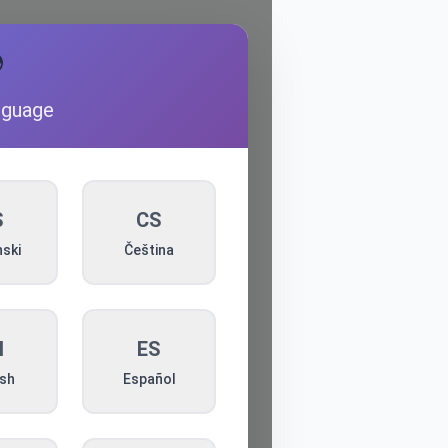

nguage
S
CS
ski
Čeština
N
ES
ish
Español