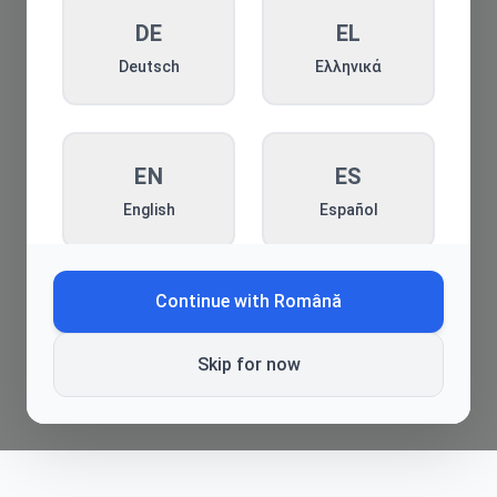
DE
Înapoi la blog
EL
Deutsch
Ελληνικά
EN
ES
English
Español
Continue with
Română
FR
HE
Français
עברית
Skip for now
HI
HR
हिन्दी
Hrvatski