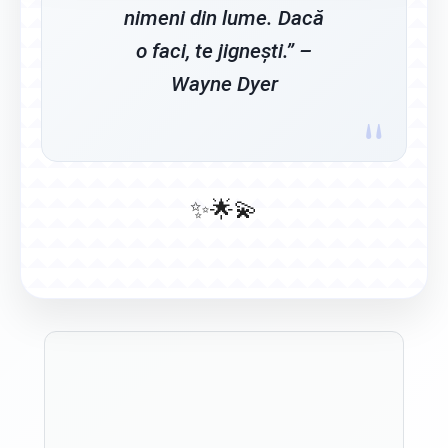
nimeni din lume. Dacă
o faci, te jignești.” –
Wayne Dyer
"
ID
HU
Bahasa
Magyar
Indonesia
✨
🌟
💫
IT
JA
Italiano
日本語
Publicitate
KO
MN
한국어
Монгол