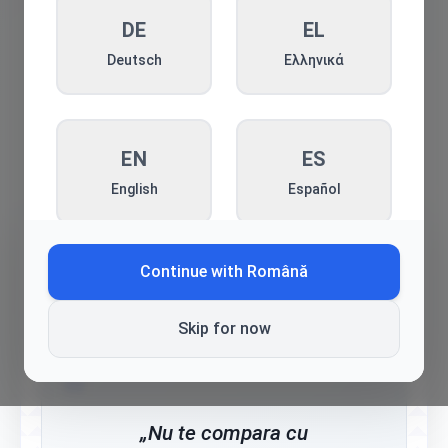
Publicitate
DE
EL
Deutsch
Ελληνικά
EN
ES
English
Español
Continue with
Română
💫
FR
HE
Français
עברית
Skip for now
"
HI
HR
„Nu te compara cu
हिन्दी
Hrvatski